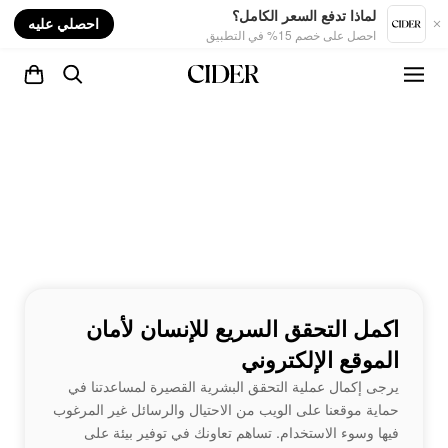
nt
لماذا تدفع السعر الكامل؟
احصلي عليه
احصل على خصم 15% في التطبيق
اكمل التحقق السريع للإنسان لأمان
الموقع الإلكتروني
يرجى إكمال عملية التحقق البشرية القصيرة لمساعدتنا في
حماية موقعنا على الويب من الاحتيال والرسائل غير المرغوب
فيها وسوء الاستخدام. تساهم تعاونك في توفير بيئة على