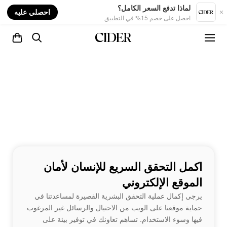
nt
لماذا تدفع السعر الكامل؟
احصلي عليه
احصل على خصم 15% في التطبيق
اكمل التحقق السريع للإنسان لأمان
الموقع الإلكتروني
يرجى إكمال عملية التحقق البشرية القصيرة لمساعدتنا في
حماية موقعنا على الويب من الاحتيال والرسائل غير المرغوب
فيها وسوء الاستخدام. تساهم تعاونك في توفير بيئة على