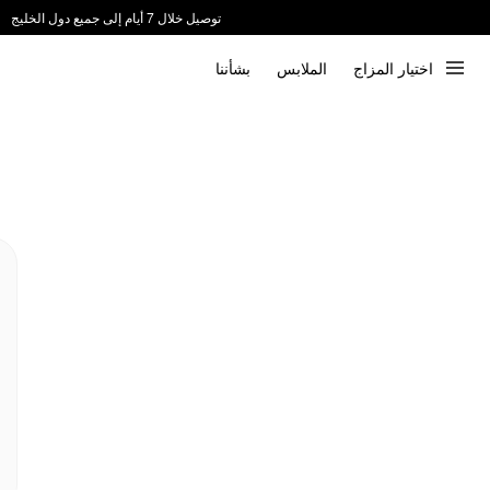
توصيل خلال 7 أيام إلى جميع دول الخليج
ندعم الدفع عند الاستلام 📦
اختيار المزاج
الملابس
بشأننا