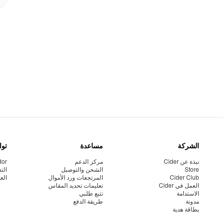
الشركة
مساعدة
توا
نبذة عن Cider
مركز الدعم
dor
Store
الشحن والتوصيل
الت
Cider Club
المرتجعات ورد الأموال
الع
العمل في Cider
تعليمات تحديد المقاس
الاستدامة
تتبع طلبي
مدونة
طريقة الدفع
بطاقة هدية