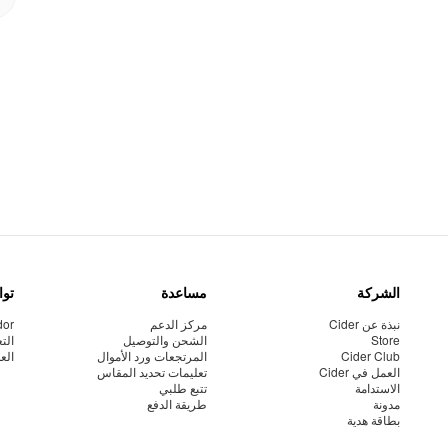
الشركة
مساعدة
توا
نبذة عن Cider
مركز الدعم
dor
Store
الشحن والتوصيل
الت
Cider Club
المرتجعات ورد الأموال
الع
العمل في Cider
تعليمات تحديد المقاس
الاستدامة
تتبع طلبي
مدونة
طريقة الدفع
بطاقة هدية