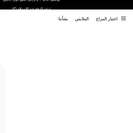
ندعم الدفع عند الاستلام 📦
اختيار المزاج
الملابس
بشأننا