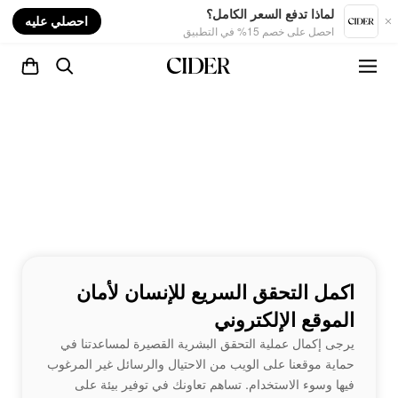
nt
لماذا تدفع السعر الكامل؟
احصلي عليه
احصل على خصم 15% في التطبيق
اكمل التحقق السريع للإنسان لأمان
الموقع الإلكتروني
يرجى إكمال عملية التحقق البشرية القصيرة لمساعدتنا في
حماية موقعنا على الويب من الاحتيال والرسائل غير المرغوب
فيها وسوء الاستخدام. تساهم تعاونك في توفير بيئة على