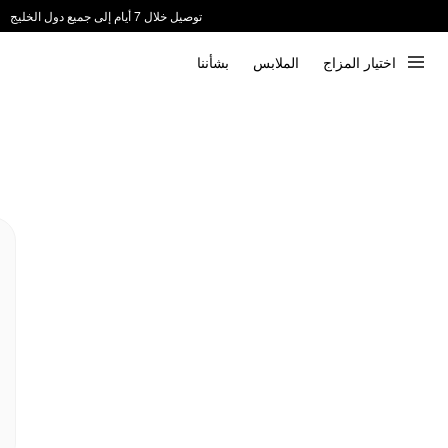
توصيل خلال 7 أيام إلى جميع دول الخليج
ندعم الدفع عند الاستلام 📦
اختيار المزاج
الملابس
بشأننا