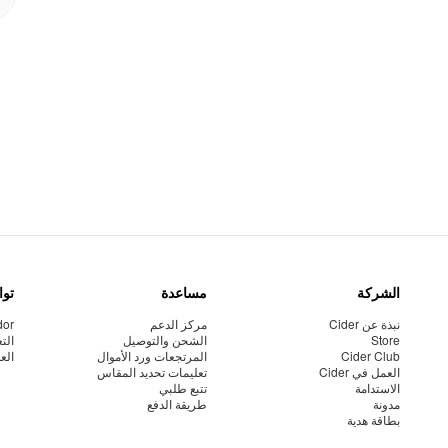
الشركة
مساعدة
توا
نبذة عن Cider
مركز الدعم
dor
Store
الشحن والتوصيل
الت
Cider Club
المرتجعات ورد الأموال
الع
العمل في Cider
تعليمات تحديد المقاس
الاستدامة
تتبع طلبي
مدونة
طريقة الدفع
بطاقة هدية