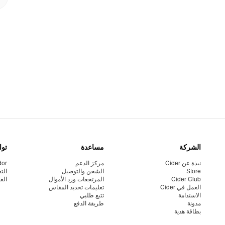
الشركة
مساعدة
توا
نبذة عن Cider
مركز الدعم
dor
Store
الشحن والتوصيل
الت
Cider Club
المرتجعات ورد الأموال
الع
العمل في Cider
تعليمات تحديد المقاس
الاستدامة
تتبع طلبي
مدونة
طريقة الدفع
بطاقة هدية