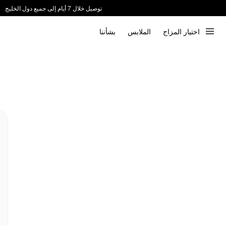
توصيل خلال 7 أيام إلى جميع دول الخليج
ندعم الدفع عند الاستلام 📦
اختيار المزاج
الملابس
بشأننا