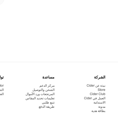
الشركة
مساعدة
توا
نبذة عن Cider
مركز الدعم
dor
Store
الشحن والتوصيل
الت
Cider Club
المرتجعات ورد الأموال
الع
العمل في Cider
تعليمات تحديد المقاس
الاستدامة
تتبع طلبي
مدونة
طريقة الدفع
بطاقة هدية