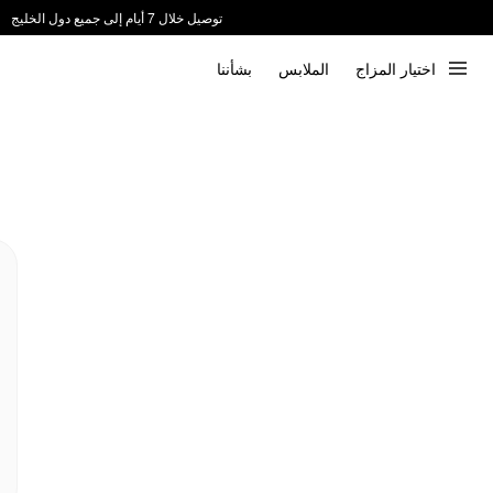
توصيل خلال 7 أيام إلى جميع دول الخليج
ندعم الدفع عند الاستلام 📦
اختيار المزاج
الملابس
بشأننا