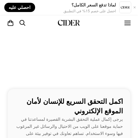
nt
لماذا تدفع السعر الكامل؟
احصلي عليه
احصل على خصم 15% في التطبيق
اكمل التحقق السريع للإنسان لأمان
الموقع الإلكتروني
يرجى إكمال عملية التحقق البشرية القصيرة لمساعدتنا في
حماية موقعنا على الويب من الاحتيال والرسائل غير المرغوب
فيها وسوء الاستخدام. تساهم تعاونك في توفير بيئة على