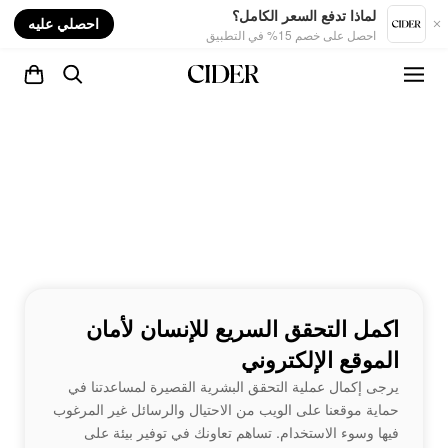
nt
لماذا تدفع السعر الكامل؟
احصلي عليه
احصل على خصم 15% في التطبيق
اكمل التحقق السريع للإنسان لأمان
الموقع الإلكتروني
يرجى إكمال عملية التحقق البشرية القصيرة لمساعدتنا في
حماية موقعنا على الويب من الاحتيال والرسائل غير المرغوب
فيها وسوء الاستخدام. تساهم تعاونك في توفير بيئة على