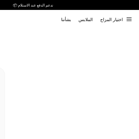
ندعم الدفع عند الاستلام 📦
اختيار المزاج
الملابس
بشأننا