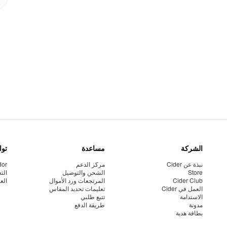
الشركة
مساعدة
توا
نبذة عن Cider
مركز الدعم
dor
Store
الشحن والتوصيل
الت
Cider Club
المرتجعات ورد الأموال
الع
العمل في Cider
تعليمات تحديد المقاس
الاستدامة
تتبع طلبي
مدونة
طريقة الدفع
بطاقة هدية