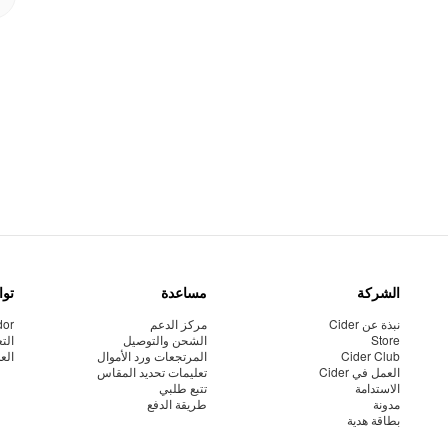
الشركة
مساعدة
توا
نبذة عن Cider
مركز الدعم
dor
Store
الشحن والتوصيل
الت
Cider Club
المرتجعات ورد الأموال
الع
العمل في Cider
تعليمات تحديد المقاس
الاستدامة
تتبع طلبي
مدونة
طريقة الدفع
بطاقة هدية