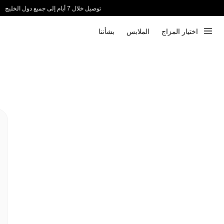
توصيل خلال 7 أيام إلى جميع دول الخليج
ندعم الدفع عند الاستلام 📦
اختيار المزاج
الملابس
بشأننا