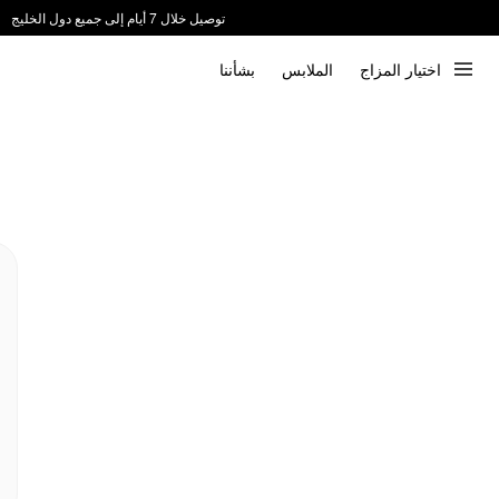
توصيل خلال 7 أيام إلى جميع دول الخليج
ندعم الدفع عند الاستلام 📦
اختيار المزاج
الملابس
بشأننا