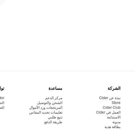
الشركة
مساعدة
توا
نبذة عن Cider
مركز الدعم
dor
Store
الشحن والتوصيل
الت
Cider Club
المرتجعات ورد الأموال
الع
العمل في Cider
تعليمات تحديد المقاس
الاستدامة
تتبع طلبي
مدونة
طريقة الدفع
بطاقة هدية