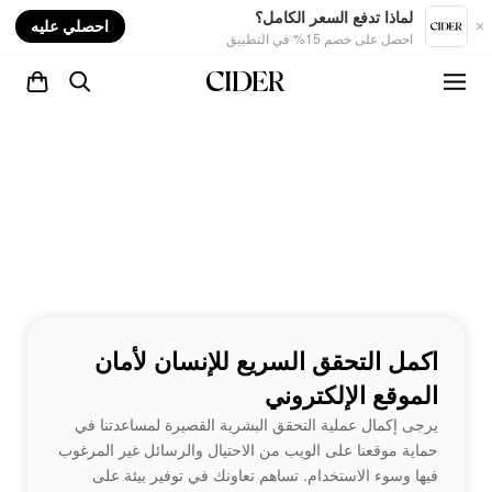
nt
لماذا تدفع السعر الكامل؟
احصلي عليه
احصل على خصم 15% في التطبيق
اكمل التحقق السريع للإنسان لأمان
الموقع الإلكتروني
يرجى إكمال عملية التحقق البشرية القصيرة لمساعدتنا في
حماية موقعنا على الويب من الاحتيال والرسائل غير المرغوب
فيها وسوء الاستخدام. تساهم تعاونك في توفير بيئة على