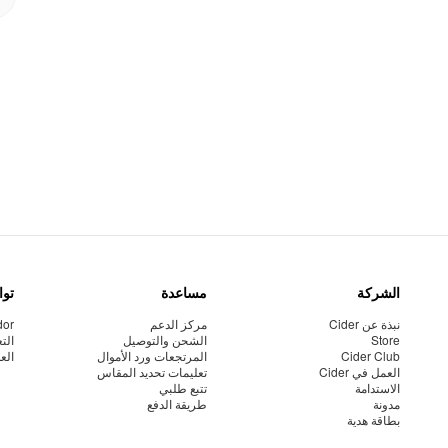
الشركة
مساعدة
توا
نبذة عن Cider
مركز الدعم
dor
Store
الشحن والتوصيل
الت
Cider Club
المرتجعات ورد الأموال
الع
العمل في Cider
تعليمات تحديد المقاس
الاستدامة
تتبع طلبي
مدونة
طريقة الدفع
بطاقة هدية