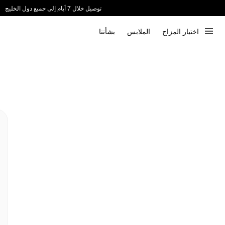
توصيل خلال 7 أيام إلى جميع دول الخليج
ندعم الدفع عند الاستلام 📦
اختيار المزاج
الملابس
بشأننا