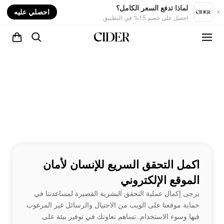
nt
لماذا تدفع السعر الكامل؟
احصلي عليه
احصل على خصم 15% في التطبيق
اكمل التحقق السريع للإنسان لأمان
الموقع الإلكتروني
يرجى إكمال عملية التحقق البشرية القصيرة لمساعدتنا في
حماية موقعنا على الويب من الاحتيال والرسائل غير المرغوب
فيها وسوء الاستخدام. تساهم تعاونك في توفير بيئة على