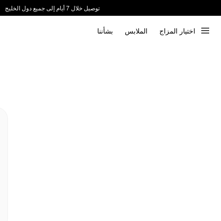
توصيل خلال 7 أيام إلى جميع دول الخليج
ندعم الدفع عند الاستلام 📦
اختيار المزاج
الملابس
بشأننا