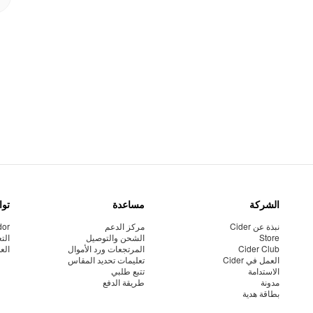
الشركة
مساعدة
توا
نبذة عن Cider
مركز الدعم
dor
Store
الشحن والتوصيل
الت
Cider Club
المرتجعات ورد الأموال
الع
العمل في Cider
تعليمات تحديد المقاس
الاستدامة
تتبع طلبي
مدونة
طريقة الدفع
بطاقة هدية