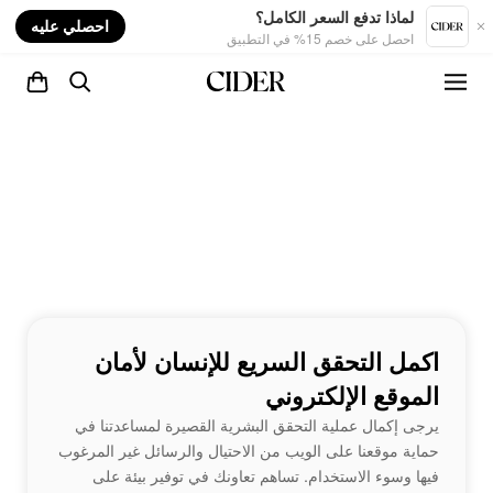
nt
لماذا تدفع السعر الكامل؟
احصلي عليه
احصل على خصم 15% في التطبيق
اكمل التحقق السريع للإنسان لأمان
الموقع الإلكتروني
يرجى إكمال عملية التحقق البشرية القصيرة لمساعدتنا في
حماية موقعنا على الويب من الاحتيال والرسائل غير المرغوب
فيها وسوء الاستخدام. تساهم تعاونك في توفير بيئة على