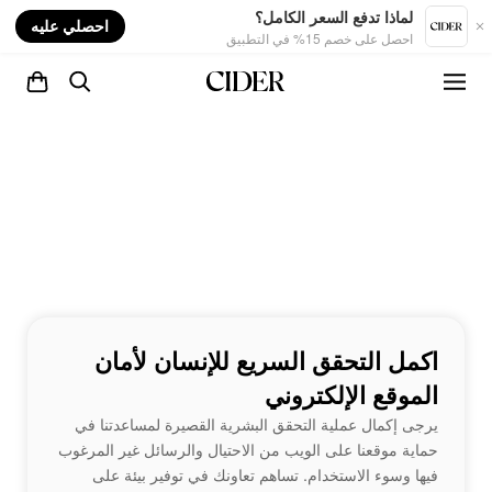
nt
لماذا تدفع السعر الكامل؟
احصلي عليه
احصل على خصم 15% في التطبيق
اكمل التحقق السريع للإنسان لأمان
الموقع الإلكتروني
يرجى إكمال عملية التحقق البشرية القصيرة لمساعدتنا في
حماية موقعنا على الويب من الاحتيال والرسائل غير المرغوب
فيها وسوء الاستخدام. تساهم تعاونك في توفير بيئة على