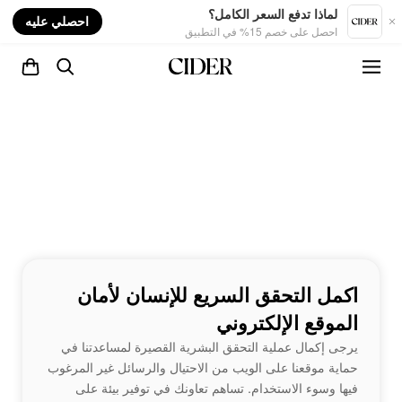
nt
لماذا تدفع السعر الكامل؟
احصلي عليه
احصل على خصم 15% في التطبيق
اكمل التحقق السريع للإنسان لأمان
الموقع الإلكتروني
يرجى إكمال عملية التحقق البشرية القصيرة لمساعدتنا في
حماية موقعنا على الويب من الاحتيال والرسائل غير المرغوب
فيها وسوء الاستخدام. تساهم تعاونك في توفير بيئة على