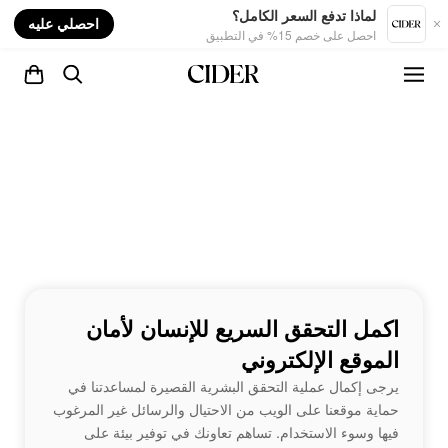
nt
لماذا تدفع السعر الكامل؟
احصلي عليه
احصل على خصم 15% في التطبيق
اكمل التحقق السريع للإنسان لأمان
الموقع الإلكتروني
يرجى إكمال عملية التحقق البشرية القصيرة لمساعدتنا في
حماية موقعنا على الويب من الاحتيال والرسائل غير المرغوب
فيها وسوء الاستخدام. تساهم تعاونك في توفير بيئة على