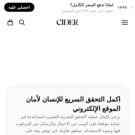
nt
لماذا تدفع السعر الكامل؟
احصلي عليه
احصل على خصم 15% في التطبيق
اكمل التحقق السريع للإنسان لأمان
الموقع الإلكتروني
يرجى إكمال عملية التحقق البشرية القصيرة لمساعدتنا في
حماية موقعنا على الويب من الاحتيال والرسائل غير المرغوب
فيها وسوء الاستخدام. تساهم تعاونك في توفير بيئة على