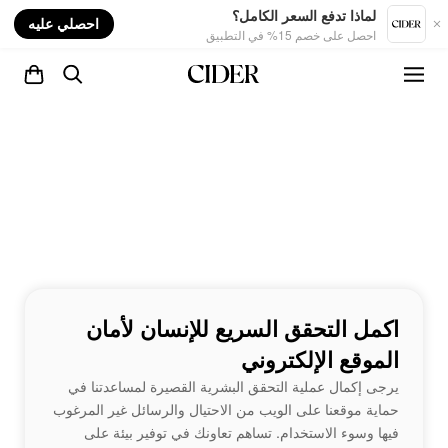
nt
لماذا تدفع السعر الكامل؟
احصلي عليه
احصل على خصم 15% في التطبيق
اكمل التحقق السريع للإنسان لأمان
الموقع الإلكتروني
يرجى إكمال عملية التحقق البشرية القصيرة لمساعدتنا في
حماية موقعنا على الويب من الاحتيال والرسائل غير المرغوب
فيها وسوء الاستخدام. تساهم تعاونك في توفير بيئة على