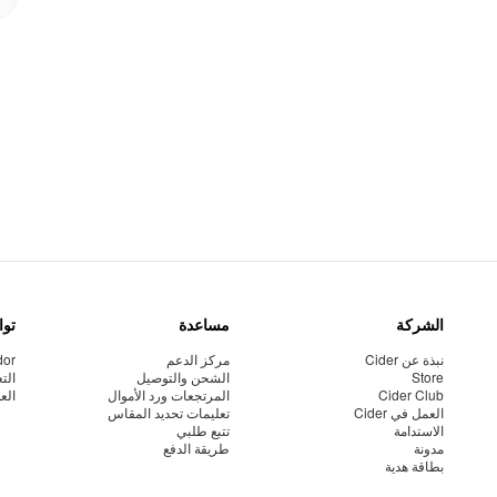
الشركة
مساعدة
توا
نبذة عن Cider
مركز الدعم
dor
Store
الشحن والتوصيل
الت
Cider Club
المرتجعات ورد الأموال
الع
العمل في Cider
تعليمات تحديد المقاس
الاستدامة
تتبع طلبي
مدونة
طريقة الدفع
بطاقة هدية