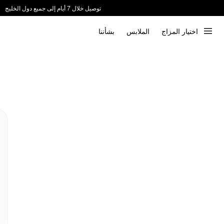
توصيل خلال 7 أيام إلى جميع دول الخليج
ندعم الدفع عند الاستلام 📦
اختيار المزاج
الملابس
بشأننا