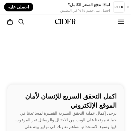
nt
لماذا تدفع السعر الكامل؟
احصلي عليه
احصل على خصم 15% في التطبيق
اكمل التحقق السريع للإنسان لأمان
الموقع الإلكتروني
يرجى إكمال عملية التحقق البشرية القصيرة لمساعدتنا في
حماية موقعنا على الويب من الاحتيال والرسائل غير المرغوب
فيها وسوء الاستخدام. تساهم تعاونك في توفير بيئة على