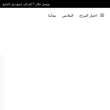
توصيل خلال 7 أيام إلى جميع دول الخليج
ندعم الدفع عند الاستلام 📦
اختيار المزاج
الملابس
بشأننا