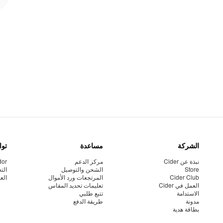
الشركة
مساعدة
توا
نبذة عن Cider
مركز الدعم
dor
Store
الشحن والتوصيل
الت
Cider Club
المرتجعات ورد الأموال
الع
العمل في Cider
تعليمات تحديد المقاس
الاستدامة
تتبع طلبي
مدونة
طريقة الدفع
بطاقة هدية