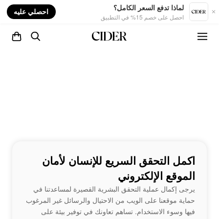
nt
لماذا تدفع السعر الكامل؟
احصلي عليه
احصل على خصم 15% في التطبيق
اكمل التحقق السريع للإنسان لأمان
الموقع الإلكتروني
يرجى إكمال عملية التحقق البشرية القصيرة لمساعدتنا في
حماية موقعنا على الويب من الاحتيال والرسائل غير المرغوب
فيها وسوء الاستخدام. تساهم تعاونك في توفير بيئة على