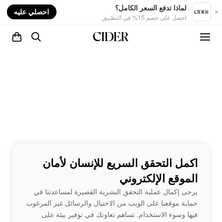
nt
لماذا تدفع السعر الكامل؟
احصلي عليه
احصل على خصم 15% في التطبيق
اكمل التحقق السريع للإنسان لأمان
الموقع الإلكتروني
يرجى إكمال عملية التحقق البشرية القصيرة لمساعدتنا في
حماية موقعنا على الويب من الاحتيال والرسائل غير المرغوب
فيها وسوء الاستخدام. تساهم تعاونك في توفير بيئة على