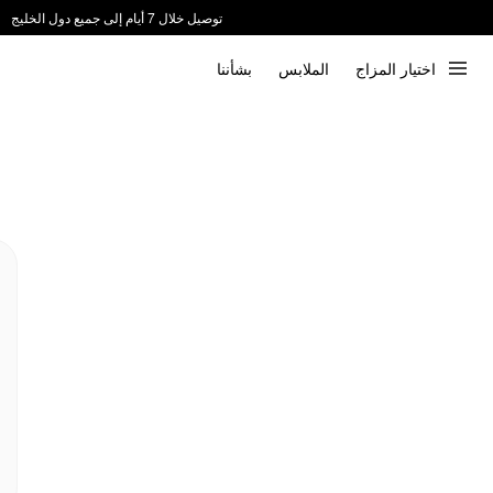
توصيل خلال 7 أيام إلى جميع دول الخليج
ندعم الدفع عند الاستلام 📦
اختيار المزاج
الملابس
بشأننا