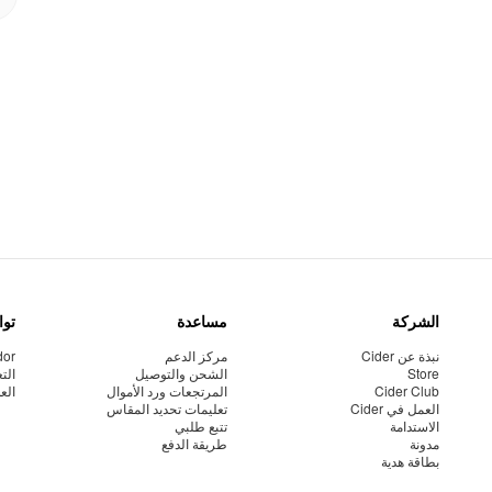
الشركة
مساعدة
توا
نبذة عن Cider
مركز الدعم
dor
Store
الشحن والتوصيل
الت
Cider Club
المرتجعات ورد الأموال
الع
العمل في Cider
تعليمات تحديد المقاس
الاستدامة
تتبع طلبي
مدونة
طريقة الدفع
بطاقة هدية