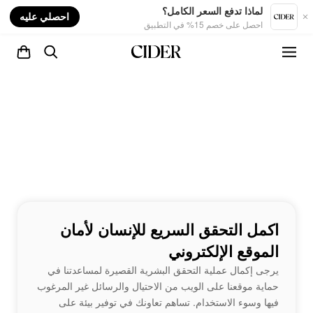
nt
لماذا تدفع السعر الكامل؟
احصلي عليه
احصل على خصم 15% في التطبيق
اكمل التحقق السريع للإنسان لأمان
الموقع الإلكتروني
يرجى إكمال عملية التحقق البشرية القصيرة لمساعدتنا في
حماية موقعنا على الويب من الاحتيال والرسائل غير المرغوب
فيها وسوء الاستخدام. تساهم تعاونك في توفير بيئة على