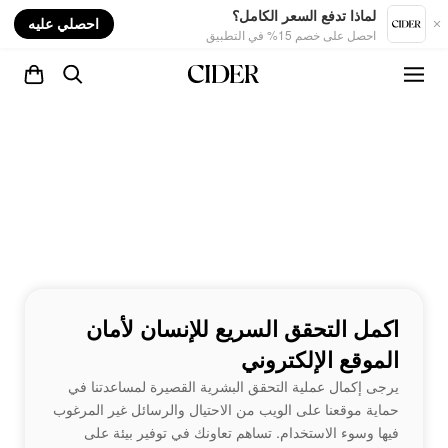
nt
لماذا تدفع السعر الكامل؟
احصلي عليه
احصل على خصم 15% في التطبيق
اكمل التحقق السريع للإنسان لأمان
الموقع الإلكتروني
يرجى إكمال عملية التحقق البشرية القصيرة لمساعدتنا في
حماية موقعنا على الويب من الاحتيال والرسائل غير المرغوب
فيها وسوء الاستخدام. تساهم تعاونك في توفير بيئة على