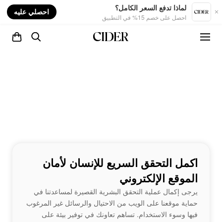
nt
لماذا تدفع السعر الكامل؟
احصلي عليه
احصل على خصم 15% في التطبيق
اكمل التحقق السريع للإنسان لأمان
الموقع الإلكتروني
يرجى إكمال عملية التحقق البشرية القصيرة لمساعدتنا في
حماية موقعنا على الويب من الاحتيال والرسائل غير المرغوب
فيها وسوء الاستخدام. تساهم تعاونك في توفير بيئة على