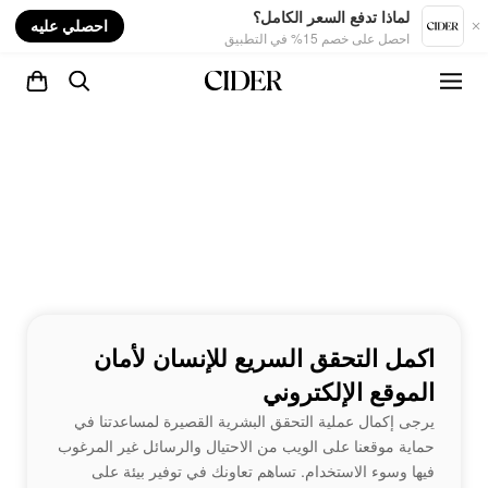
nt
لماذا تدفع السعر الكامل؟
احصلي عليه
احصل على خصم 15% في التطبيق
اكمل التحقق السريع للإنسان لأمان
الموقع الإلكتروني
يرجى إكمال عملية التحقق البشرية القصيرة لمساعدتنا في
حماية موقعنا على الويب من الاحتيال والرسائل غير المرغوب
فيها وسوء الاستخدام. تساهم تعاونك في توفير بيئة على