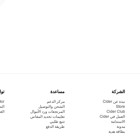
الشركة
مساعدة
توا
نبذة عن Cider
مركز الدعم
dor
Store
الشحن والتوصيل
الت
Cider Club
المرتجعات ورد الأموال
الع
العمل في Cider
تعليمات تحديد المقاس
الاستدامة
تتبع طلبي
مدونة
طريقة الدفع
بطاقة هدية