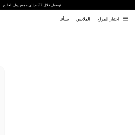
توصيل خلال 7 أيام إلى جميع دول الخليج
ندعم الدفع عند الاستلام 📦
اختيار المزاج
الملابس
بشأننا