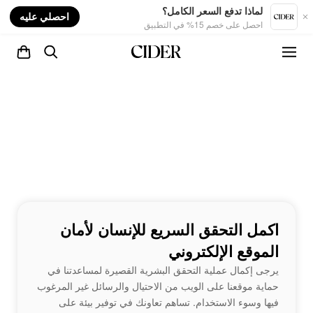
nt
لماذا تدفع السعر الكامل؟
احصلي عليه
احصل على خصم 15% في التطبيق
اكمل التحقق السريع للإنسان لأمان
الموقع الإلكتروني
يرجى إكمال عملية التحقق البشرية القصيرة لمساعدتنا في
حماية موقعنا على الويب من الاحتيال والرسائل غير المرغوب
فيها وسوء الاستخدام. تساهم تعاونك في توفير بيئة على