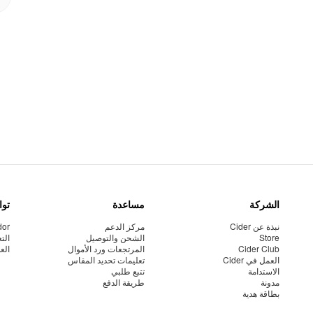
الشركة
مساعدة
توا
نبذة عن Cider
مركز الدعم
dor
Store
الشحن والتوصيل
الت
Cider Club
المرتجعات ورد الأموال
الع
العمل في Cider
تعليمات تحديد المقاس
الاستدامة
تتبع طلبي
مدونة
طريقة الدفع
بطاقة هدية