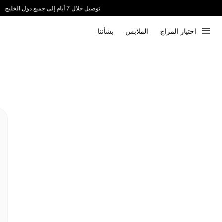
توصيل خلال 7 أيام إلى جميع دول الخليج
ندعم الدفع عند الاستلام 📦
اختيار المزاج
الملابس
بشأننا