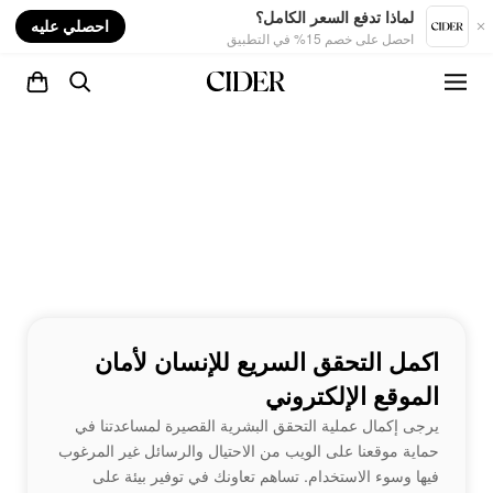
nt
لماذا تدفع السعر الكامل؟
احصلي عليه
احصل على خصم 15% في التطبيق
اكمل التحقق السريع للإنسان لأمان
الموقع الإلكتروني
يرجى إكمال عملية التحقق البشرية القصيرة لمساعدتنا في
حماية موقعنا على الويب من الاحتيال والرسائل غير المرغوب
فيها وسوء الاستخدام. تساهم تعاونك في توفير بيئة على