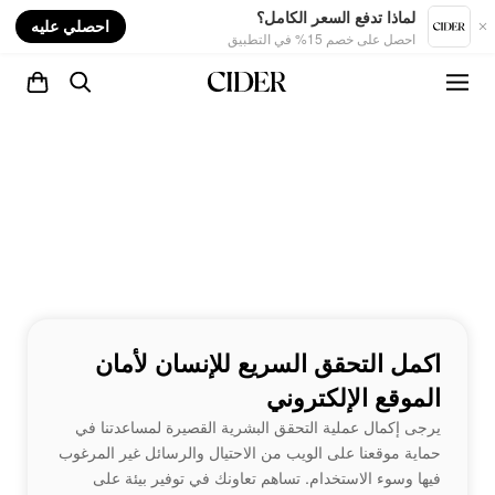
nt
لماذا تدفع السعر الكامل؟
احصلي عليه
احصل على خصم 15% في التطبيق
اكمل التحقق السريع للإنسان لأمان
الموقع الإلكتروني
يرجى إكمال عملية التحقق البشرية القصيرة لمساعدتنا في
حماية موقعنا على الويب من الاحتيال والرسائل غير المرغوب
فيها وسوء الاستخدام. تساهم تعاونك في توفير بيئة على