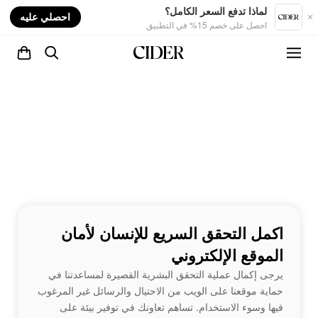
nt
لماذا تدفع السعر الكامل؟
احصلي عليه
احصل على خصم 15% في التطبيق
اكمل التحقق السريع للإنسان لأمان
الموقع الإلكتروني
يرجى إكمال عملية التحقق البشرية القصيرة لمساعدتنا في
حماية موقعنا على الويب من الاحتيال والرسائل غير المرغوب
فيها وسوء الاستخدام. تساهم تعاونك في توفير بيئة على