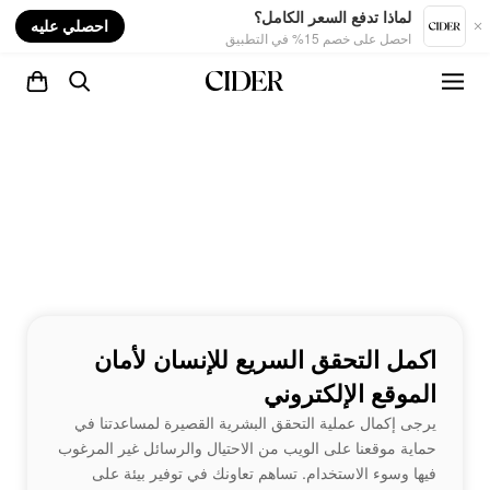
nt
لماذا تدفع السعر الكامل؟
احصلي عليه
احصل على خصم 15% في التطبيق
اكمل التحقق السريع للإنسان لأمان
الموقع الإلكتروني
يرجى إكمال عملية التحقق البشرية القصيرة لمساعدتنا في
حماية موقعنا على الويب من الاحتيال والرسائل غير المرغوب
فيها وسوء الاستخدام. تساهم تعاونك في توفير بيئة على