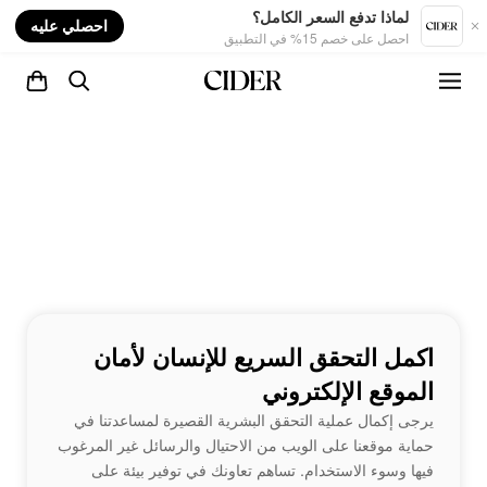
nt
لماذا تدفع السعر الكامل؟
احصلي عليه
احصل على خصم 15% في التطبيق
اكمل التحقق السريع للإنسان لأمان
الموقع الإلكتروني
يرجى إكمال عملية التحقق البشرية القصيرة لمساعدتنا في
حماية موقعنا على الويب من الاحتيال والرسائل غير المرغوب
فيها وسوء الاستخدام. تساهم تعاونك في توفير بيئة على