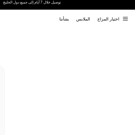
ندعم الدفع عند الاستلام 📦
اختيار المزاج
الملابس
بشأننا