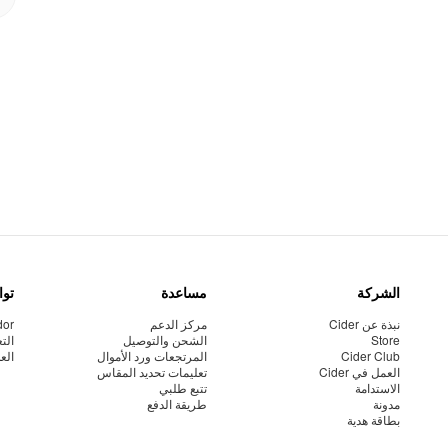
الشركة
مساعدة
توا
نبذة عن Cider
مركز الدعم
dor
Store
الشحن والتوصيل
الت
Cider Club
المرتجعات ورد الأموال
الع
العمل في Cider
تعليمات تحديد المقاس
الاستدامة
تتبع طلبي
مدونة
طريقة الدفع
بطاقة هدية