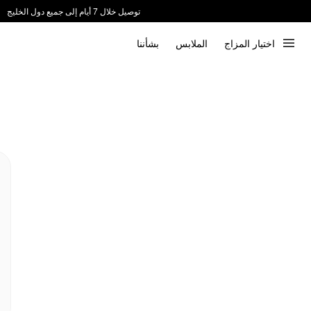
توصيل خلال 7 أيام إلى جميع دول الخليج
ندعم الدفع عند الاستلام 📦
اختيار المزاج
الملابس
بشأننا