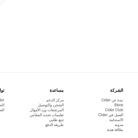
الشركة
مساعدة
توا
نبذة عن Cider
مركز الدعم
dor
Store
الشحن والتوصيل
الت
Cider Club
المرتجعات ورد الأموال
الع
العمل في Cider
تعليمات تحديد المقاس
الاستدامة
تتبع طلبي
مدونة
طريقة الدفع
بطاقة هدية