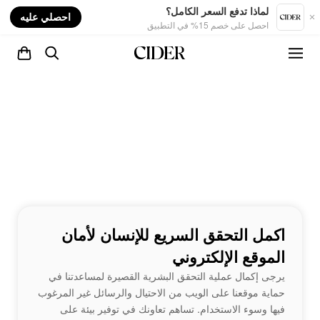
nt
لماذا تدفع السعر الكامل؟
احصلي عليه
احصل على خصم 15% في التطبيق
اكمل التحقق السريع للإنسان لأمان
الموقع الإلكتروني
يرجى إكمال عملية التحقق البشرية القصيرة لمساعدتنا في
حماية موقعنا على الويب من الاحتيال والرسائل غير المرغوب
فيها وسوء الاستخدام. تساهم تعاونك في توفير بيئة على