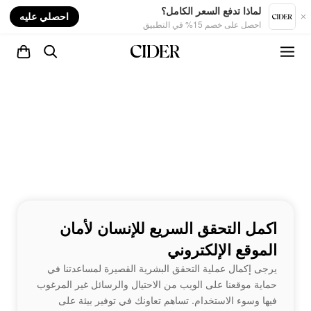
nt
لماذا تدفع السعر الكامل؟
احصلي عليه
احصل على خصم 15% في التطبيق
اكمل التحقق السريع للإنسان لأمان
الموقع الإلكتروني
يرجى إكمال عملية التحقق البشرية القصيرة لمساعدتنا في
حماية موقعنا على الويب من الاحتيال والرسائل غير المرغوب
فيها وسوء الاستخدام. تساهم تعاونك في توفير بيئة على