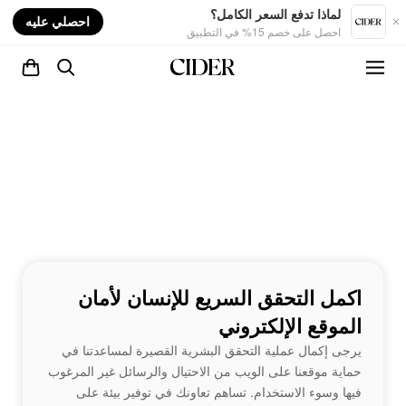
nt
لماذا تدفع السعر الكامل؟
احصلي عليه
احصل على خصم 15% في التطبيق
اكمل التحقق السريع للإنسان لأمان
الموقع الإلكتروني
يرجى إكمال عملية التحقق البشرية القصيرة لمساعدتنا في
حماية موقعنا على الويب من الاحتيال والرسائل غير المرغوب
فيها وسوء الاستخدام. تساهم تعاونك في توفير بيئة على