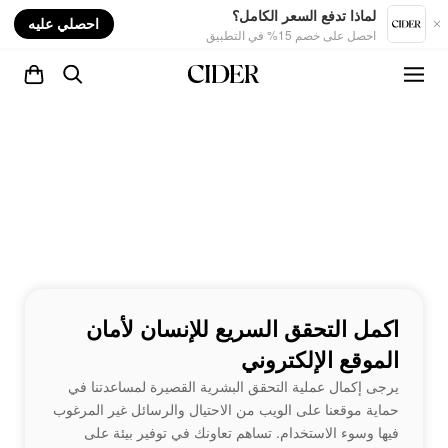
nt
لماذا تدفع السعر الكامل؟
احصلي عليه
احصل على خصم 15% في التطبيق
اكمل التحقق السريع للإنسان لأمان
الموقع الإلكتروني
يرجى إكمال عملية التحقق البشرية القصيرة لمساعدتنا في
حماية موقعنا على الويب من الاحتيال والرسائل غير المرغوب
فيها وسوء الاستخدام. تساهم تعاونك في توفير بيئة على