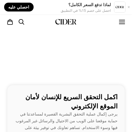
nt
لماذا تدفع السعر الكامل؟
احصلي عليه
احصل على خصم 15% في التطبيق
اكمل التحقق السريع للإنسان لأمان
الموقع الإلكتروني
يرجى إكمال عملية التحقق البشرية القصيرة لمساعدتنا في
حماية موقعنا على الويب من الاحتيال والرسائل غير المرغوب
فيها وسوء الاستخدام. تساهم تعاونك في توفير بيئة على