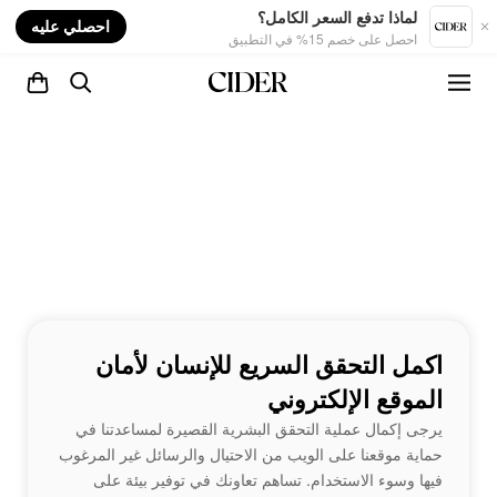
nt
لماذا تدفع السعر الكامل؟
احصلي عليه
احصل على خصم 15% في التطبيق
اكمل التحقق السريع للإنسان لأمان
الموقع الإلكتروني
يرجى إكمال عملية التحقق البشرية القصيرة لمساعدتنا في
حماية موقعنا على الويب من الاحتيال والرسائل غير المرغوب
فيها وسوء الاستخدام. تساهم تعاونك في توفير بيئة على