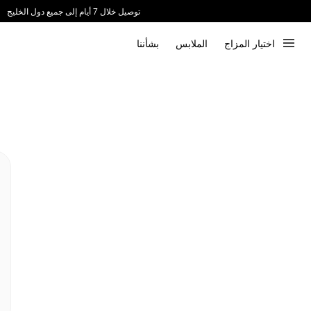
توصيل خلال 7 أيام إلى جميع دول الخليج
ندعم الدفع عند الاستلام 📦
اختيار المزاج
الملابس
بشأننا