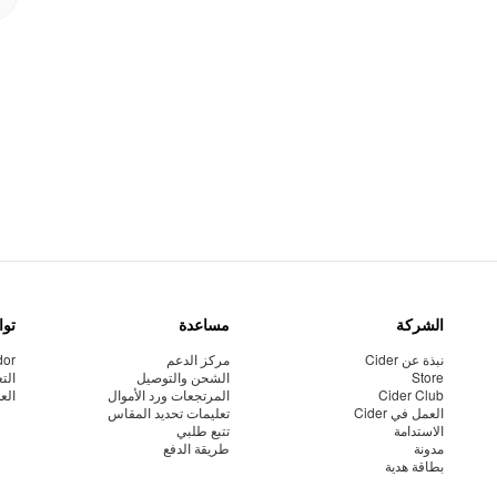
الشركة
مساعدة
توا
نبذة عن Cider
مركز الدعم
dor
Store
الشحن والتوصيل
الت
Cider Club
المرتجعات ورد الأموال
الع
العمل في Cider
تعليمات تحديد المقاس
الاستدامة
تتبع طلبي
مدونة
طريقة الدفع
بطاقة هدية